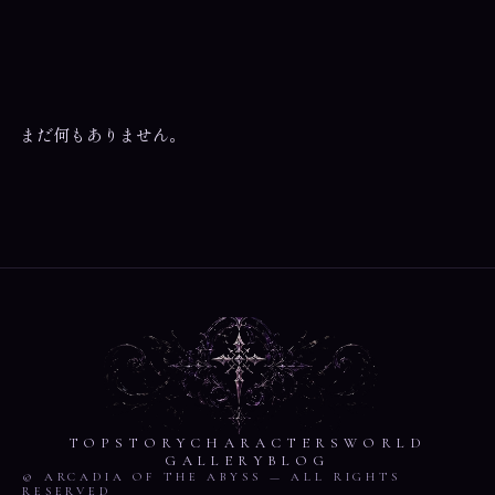
まだ何もありません。
TOP
STORY
CHARACTERS
WORLD
GALLERY
BLOG
© ARCADIA OF THE ABYSS — ALL RIGHTS
RESERVED