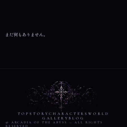
まだ何もありません。
TOP
STORY
CHARACTERS
WORLD
GALLERY
BLOG
© ARCADIA OF THE ABYSS — ALL RIGHTS
RESERVED