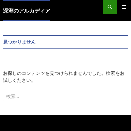
コ
検
ン
索
深淵のアルカディア
メインメ
テ
ニュー
ン
ツ
へ
見つかりません
ス
キ
ッ
プ
お探しのコンテンツを見つけられませんでした。検索をお
試しください。
検
索: