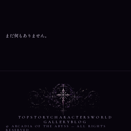
まだ何もありません。
TOP
STORY
CHARACTERS
WORLD
GALLERY
BLOG
© ARCADIA OF THE ABYSS — ALL RIGHTS
RESERVED