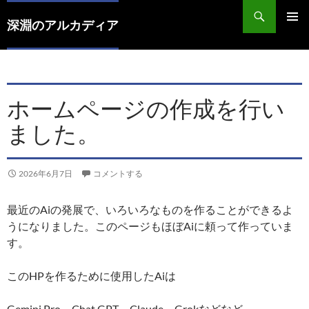
コ
検
ン
索
深淵のアルカディア
メインメ
テ
ニュー
ン
ツ
へ
ホームページの作成を行い
ス
キ
ました。
ッ
プ
2026年6月7日
コメントする
最近のAiの発展で、いろいろなものを作ることができるよ
うになりました。このページもほぼAiに頼って作っていま
す。
このHPを作るために使用したAiは
Gemini Pro、Chat GPT、Claude、Grokなどなど